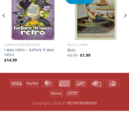
OVERIGE WANDBORDEN
METAL CARDS
I was retro – before it was
Bols
retro
Oorspronkelijke
Huidige
€
3.99
€
1.99
prijs
prijs
€
14.99
was:
is:
€3.99.
€1.99.
Copyright 2026 ©
RETROBORDEN