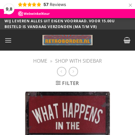
×
57
Reviews
9,8
Ga
WIJ LEVEREN ALLES UIT EIGEN VOORRAAD. VOOR 15.00U
BESTELD IS VANDAAG VERZONDEN (MA T/M VR)
naar
inhoud
HOME
»
SHOP WITH SIDEBAR
FILTER