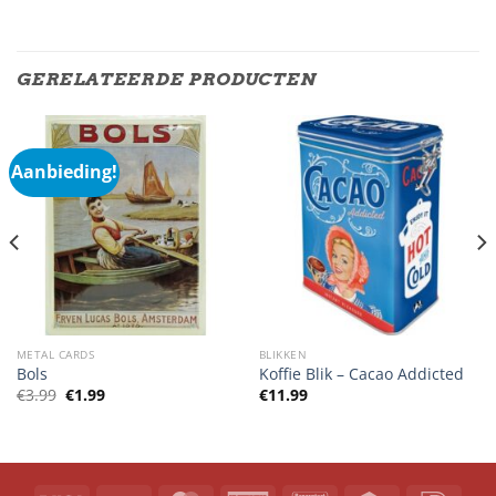
GERELATEERDE PRODUCTEN
Aanbieding!
METAL CARDS
BLIKKEN
Bols
Koffie Blik – Cacao Addicted
Oorspronkelijke
Huidige
€
3.99
€
1.99
€
11.99
prijs
prijs
was:
is:
€3.99.
€1.99.