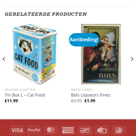
GERELATEERDE PRODUCTEN
Aanbieding!
HONDEN & KATTEN
METAL CARDS
Tin Box L – Cat Food
Bols Liqueurs Fines
Oorspronkelijke
Huidige
€
11.99
€
3.99
€
1.99
prijs
prijs
was:
is:
€3.99.
€1.99.