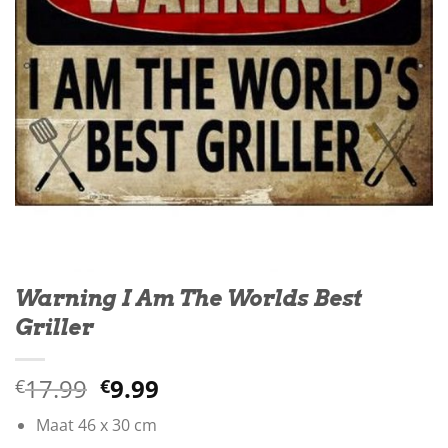
Warning I Am The Worlds Best
Griller
Oorspronkelijke
Huidige
17.99
9.99
€
€
prijs
prijs
Maat 46 x 30 cm
was:
is: