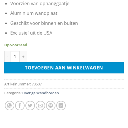
€17.99.
€9.99.
Voorzien van ophanggaatje
Aluminium wandplaat
Geschikt voor binnen en buiten
Exclusief uit de USA
Op voorraad
Warning I Am The Worlds Best Griller aantal
TOEVOEGEN AAN WINKELWAGEN
Artikelnummer:
73507
Categorie:
Overige Wandborden