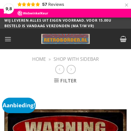
×
57
Reviews
9,8
Ga
WIJ LEVEREN ALLES UIT EIGEN VOORRAAD. VOOR 15.00U
BESTELD IS VANDAAG VERZONDEN (MA T/M VR)
naar
inhoud
HOME
»
SHOP WITH SIDEBAR
FILTER
Aanbieding!