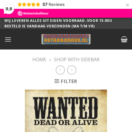
×
57
Reviews
9,8
Ga
WIJ LEVEREN ALLES UIT EIGEN VOORRAAD. VOOR 15.00U
BESTELD IS VANDAAG VERZONDEN (MA T/M VR)
naar
inhoud
HOME
»
SHOP WITH SIDEBAR
FILTER