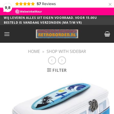
×
57
Reviews
9,8
Ga
WIJ LEVEREN ALLES UIT EIGEN VOORRAAD. VOOR 15.00U
BESTELD IS VANDAAG VERZONDEN (MA T/M VR)
naar
inhoud
HOME
»
SHOP WITH SIDEBAR
FILTER