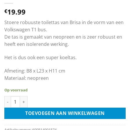
19.99
€
Stoere robuuste toilettas van Brisa in de vorm van een
Volkswagen T1 bus.
De tas is gemaakt van neopreen en is zeer robuust en
heeft een isolerende werking.
Het is dus ook een super koeltas.
Afmeting: B8 x L23 x H11 cm
Materiaal: neopreen
Op voorraad
Volkswagen VW Bus T1 Toilet Tas - Surf aantal
TOEVOEGEN AAN WINKELWAGEN
Artikelnummer:
600514901574