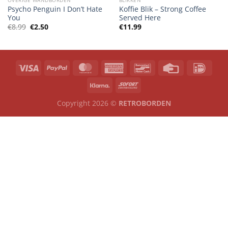
Psycho Penguin I Don’t Hate
Koffie Blik – Strong Coffee
You
Served Here
Oorspronkelijke
Huidige
€
8.99
€
2.50
€
11.99
prijs
prijs
was:
is:
€8.99.
€2.50.
Copyright 2026 ©
RETROBORDEN