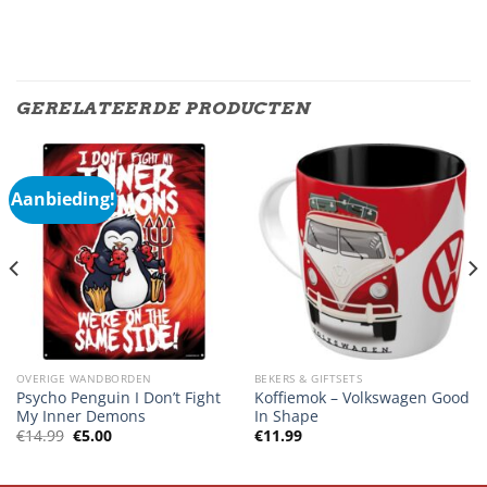
GERELATEERDE PRODUCTEN
Aanbieding!
OVERIGE WANDBORDEN
BEKERS & GIFTSETS
Psycho Penguin I Don’t Fight
Koffiemok – Volkswagen Good
My Inner Demons
In Shape
Oorspronkelijke
Huidige
€
14.99
€
5.00
€
11.99
prijs
prijs
was:
is:
€14.99.
€5.00.