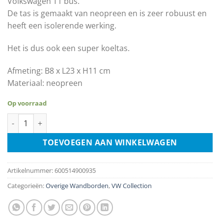
Volkswagen T1 bus.
De tas is gemaakt van neopreen en is zeer robuust en
heeft een isolerende werking.
Het is dus ook een super koeltas.
Afmeting: B8 x L23 x H11 cm
Materiaal: neopreen
Op voorraad
Volkswagen VW Bus T1 (Bulli) Toilet Tas - Zwart / Rood aantal
TOEVOEGEN AAN WINKELWAGEN
Artikelnummer:
600514900935
Categorieën:
Overige Wandborden
,
VW Collection