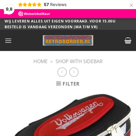
×
57
Reviews
9,8
Ga
WIJ LEVEREN ALLES UIT EIGEN VOORRAAD. VOOR 15.00U
BESTELD IS VANDAAG VERZONDEN (MA T/M VR)
naar
inhoud
HOME
»
SHOP WITH SIDEBAR
FILTER