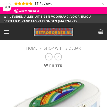
×
57
Reviews
9,8
Ga
WIJ LEVEREN ALLES UIT EIGEN VOORRAAD. VOOR 15.00U
BESTELD IS VANDAAG VERZONDEN (MA T/M VR)
naar
inhoud
HOME
»
SHOP WITH SIDEBAR
FILTER