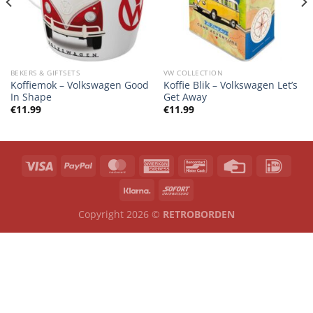
BEKERS & GIFTSETS
VW COLLECTION
Koffiemok – Volkswagen Good
Koffie Blik – Volkswagen Let’s
In Shape
Get Away
€
11.99
€
11.99
Copyright 2026 ©
RETROBORDEN