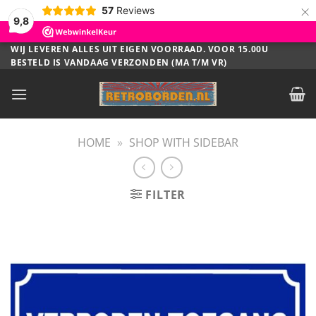
×
57
Reviews
9,8
Ga
WIJ LEVEREN ALLES UIT EIGEN VOORRAAD. VOOR 15.00U
BESTELD IS VANDAAG VERZONDEN (MA T/M VR)
naar
inhoud
HOME
»
SHOP WITH SIDEBAR
FILTER