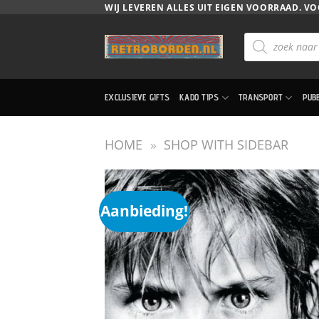
Ga
WIJ LEVEREN ALLES UIT EIGEN VOORRAAD. VO
naar
Producten
inhoud
zoeken
EXCLUSIEVE GIFTS
KADO TIPS
TRANSPORT
PUB
HOME
»
SHOP WITH SIDEBAR
Aanbieding!