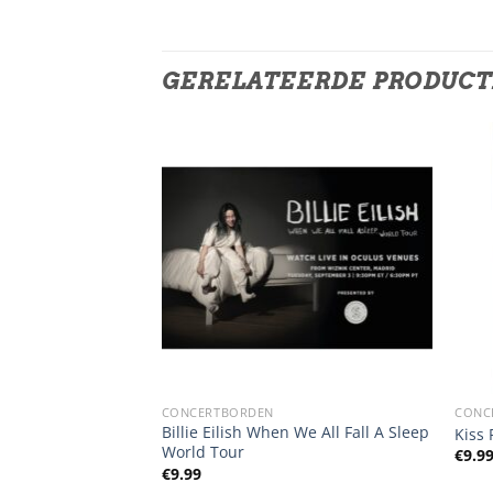
GERELATEERDE PRODUC
CONCERTBORDEN
CONC
Billie Eilish When We All Fall A Sleep
Man In Black
Kiss
World Tour
€
9.9
€
9.99