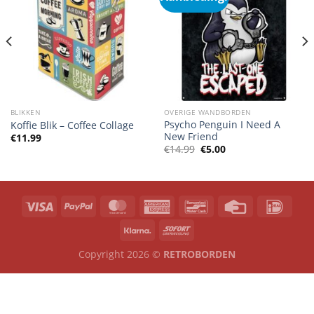
BLIKKEN
OVERIGE WANDBORDEN
Psycho Penguin I Need A
Koffie Blik – Coffee Collage
New Friend
€
11.99
Oorspronkelijke
Huidige
€
14.99
€
5.00
prijs
prijs
was:
is:
€14.99.
€5.00.
Copyright 2026 ©
RETROBORDEN