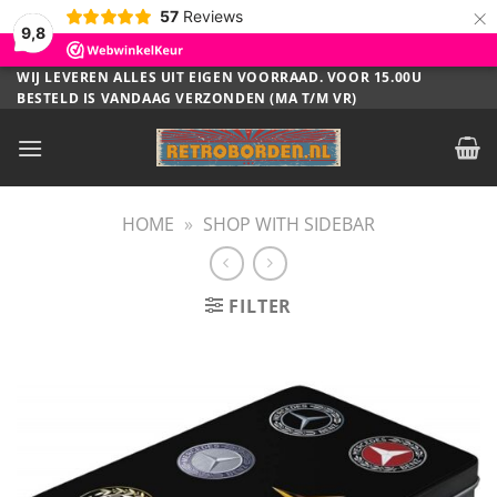
×
57
Reviews
9,8
Ga
WIJ LEVEREN ALLES UIT EIGEN VOORRAAD. VOOR 15.00U
BESTELD IS VANDAAG VERZONDEN (MA T/M VR)
naar
inhoud
HOME
»
SHOP WITH SIDEBAR
FILTER