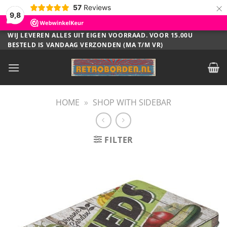
×
57
Reviews
9,8
Ga
WIJ LEVEREN ALLES UIT EIGEN VOORRAAD. VOOR 15.00U
BESTELD IS VANDAAG VERZONDEN (MA T/M VR)
naar
inhoud
HOME
»
SHOP WITH SIDEBAR
FILTER