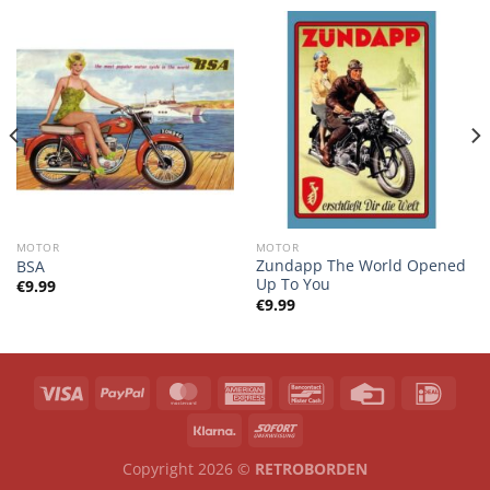
MOTOR
MOTOR
Zundapp The World Opened
BSA
Up To You
€
9.99
€
9.99
Copyright 2026 ©
RETROBORDEN