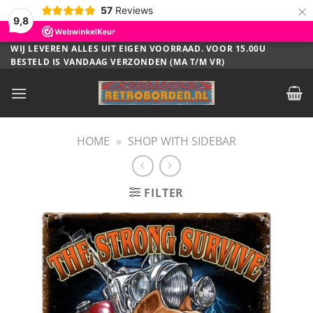
×
57
Reviews
9,8
Ga
WIJ LEVEREN ALLES UIT EIGEN VOORRAAD. VOOR 15.00U
BESTELD IS VANDAAG VERZONDEN (MA T/M VR)
naar
inhoud
HOME
»
SHOP WITH SIDEBAR
FILTER