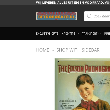
Ga
WIJ LEVEREN ALLES UIT EIGEN VOORRAAD. VO
naar
Producten
inhoud
zoeken
EXCLUSIEVE GIFTS
KADO TIPS
TRANSPORT
PUB
HOME
»
SHOP WITH SIDEBAR