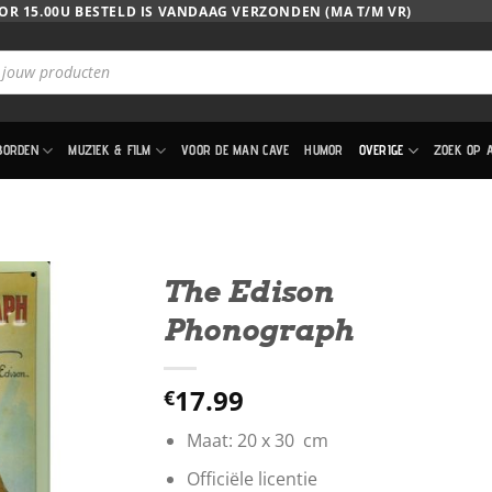
OR 15.00U BESTELD IS VANDAAG VERZONDEN (MA T/M VR)
BORDEN
MUZIEK & FILM
VOOR DE MAN CAVE
HUMOR
OVERIGE
ZOEK OP 
The Edison
Phonograph
17.99
€
Maat: 20 x 30 cm
Officiële licentie