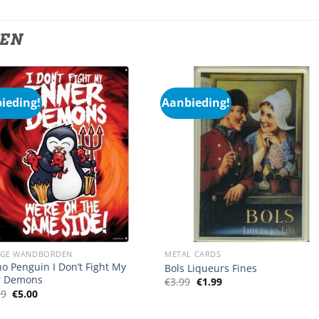
TEN
ieding!
Aanbieding!
IGE WANDBORDEN
METAL CARDS
o Penguin I Don’t Fight My
Bols Liqueurs Fines
r Demons
Oorspronkelijke
Huidige
€
3.99
€
1.99
prijs
prijs
Oorspronkelijke
Huidige
99
€
5.00
was:
is:
prijs
prijs
€3.99.
€1.99.
was:
is: