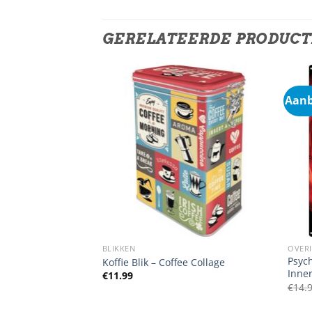
GERELATEERDE PRODUC
Aanb
DEN
BLIKKEN
OVER
Psych
re it was retro
Koffie Blik – Coffee Collage
Inne
€
11.99
€
14.