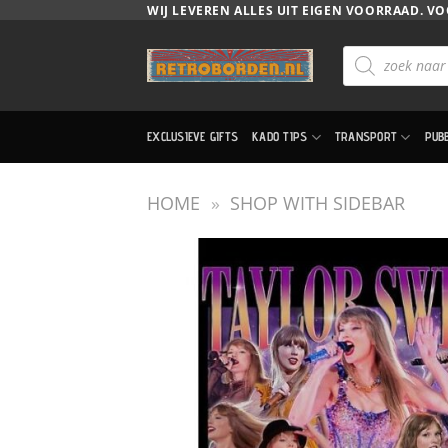
Ga
WIJ LEVEREN ALLES UIT EIGEN VOORRAAD. VO
naar
Producten
inhoud
zoeken
EXCLUSIEVE GIFTS
KADO TIPS
TRANSPORT
PUB
HOME
»
SHOP WITH SIDEBAR