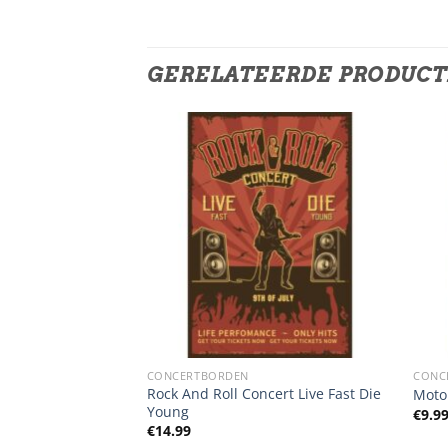
GERELATEERDE PRODUC
CONCERTBORDEN
CONC
 We All Fall A Sleep
Rock And Roll Concert Live Fast Die
Moto
Young
€
9.9
€
14.99