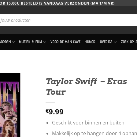
OR 15.00U BESTELD IS VANDAAG VERZONDEN (MA T/M VR)
BORDEN
MUZIEK & FILM
VOOR DE MAN CAVE
HUMOR
OVERIGE
ZOEK OP 
Taylor Swift – Eras
Tour
9.99
€
Geschikt voor binnen en buiten
Makkelijk op te hangen door 4 opha