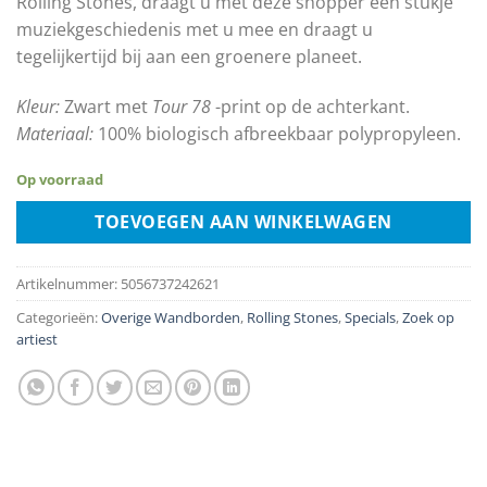
Rolling Stones, draagt ​​u met deze shopper een stukje
muziekgeschiedenis met u mee en draagt ​​u
tegelijkertijd bij aan een groenere planeet.
Kleur:
Zwart met
Tour 78
-print op de achterkant.
Materiaal:
100% biologisch afbreekbaar polypropyleen.
Op voorraad
TOEVOEGEN AAN WINKELWAGEN
Artikelnummer:
5056737242621
Categorieën:
Overige Wandborden
,
Rolling Stones
,
Specials
,
Zoek op
artiest