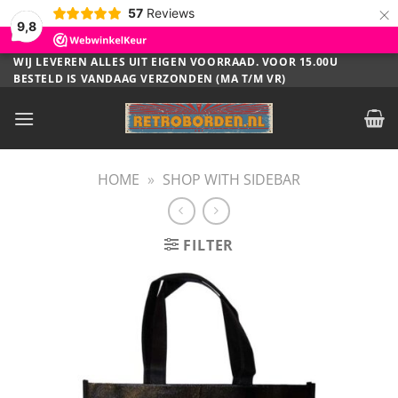
×
57
Reviews
9,8
Ga
WIJ LEVEREN ALLES UIT EIGEN VOORRAAD. VOOR 15.00U
BESTELD IS VANDAAG VERZONDEN (MA T/M VR)
naar
inhoud
HOME
»
SHOP WITH SIDEBAR
FILTER