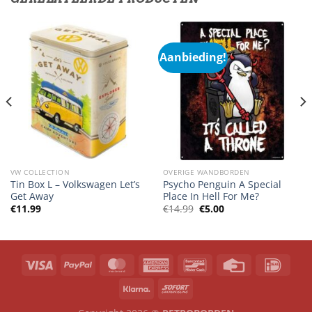
Aanbieding!
VW COLLECTION
OVERIGE WANDBORDEN
Tin Box L – Volkswagen Let’s
Psycho Penguin A Special
Get Away
Place In Hell For Me?
Oorspronkelijke
Huidige
€
11.99
€
14.99
€
5.00
prijs
prijs
was:
is:
€14.99.
€5.00.