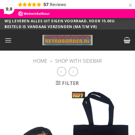
×
57
Reviews
9,8
Ga
WIJ LEVEREN ALLES UIT EIGEN VOORRAAD. VOOR 15.00U
BESTELD IS VANDAAG VERZONDEN (MA T/M VR)
naar
inhoud
HOME
»
SHOP WITH SIDEBAR
FILTER