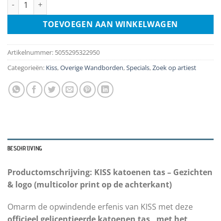
Tas - Kiss - Faces And Logo aantal
TOEVOEGEN AAN WINKELWAGEN
Artikelnummer:
5055295322950
Categorieën:
Kiss
,
Overige Wandborden
,
Specials
,
Zoek op artiest
BESCHRIJVING
Productomschrijving: KISS katoenen tas – Gezichten
& logo (multicolor print op de achterkant)
Omarm de opwindende erfenis van KISS met deze
officieel gelicentieerde katoenen tas , met het