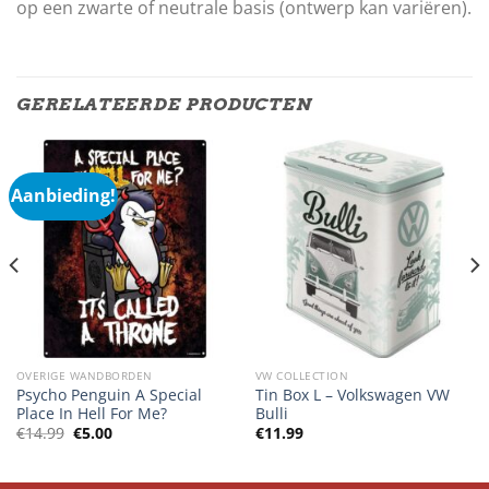
op een zwarte of neutrale basis (ontwerp kan variëren).
GERELATEERDE PRODUCTEN
Aanbieding!
OVERIGE WANDBORDEN
VW COLLECTION
Psycho Penguin A Special
Tin Box L – Volkswagen VW
Place In Hell For Me?
Bulli
Oorspronkelijke
Huidige
€
14.99
€
5.00
€
11.99
prijs
prijs
was:
is:
€14.99.
€5.00.