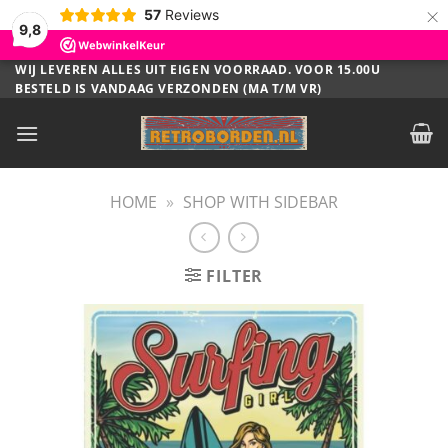
×
57
Reviews
9,8
Ga
WIJ LEVEREN ALLES UIT EIGEN VOORRAAD. VOOR 15.00U
BESTELD IS VANDAAG VERZONDEN (MA T/M VR)
naar
inhoud
HOME
»
SHOP WITH SIDEBAR
FILTER