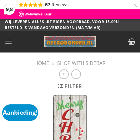
×
57
Reviews
9,8
Ga
WIJ LEVEREN ALLES UIT EIGEN VOORRAAD. VOOR 15.00U
BESTELD IS VANDAAG VERZONDEN (MA T/M VR)
naar
inhoud
HOME
»
SHOP WITH SIDEBAR
FILTER
Aanbieding!