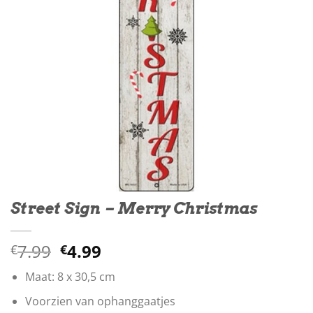
Street Sign – Merry Christmas
Oorspronkelijke
Huidige
7.99
4.99
€
€
prijs
prijs
Maat: 8 x 30,5 cm
was:
is:
€7.99.
€4.99.
Voorzien van ophanggaatjes