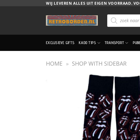
Ga
WIJ LEVEREN ALLES UIT EIGEN VOORRAAD. VO
naar
Producten
inhoud
zoeken
EXCLUSIEVE GIFTS
KADO TIPS
TRANSPORT
PUB
HOME
»
SHOP WITH SIDEBAR