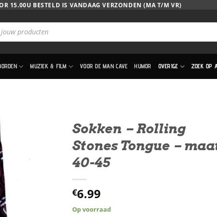
OR 15.00U BESTELD IS VANDAAG VERZONDEN (MA T/M VR)
BORDEN
MUZIEK & FILM
VOOR DE MAN CAVE
HUMOR
OVERIGE
ZOEK OP 
Sokken – Rolling
Stones Tongue – maa
40-45
6.99
€
Op voorraad