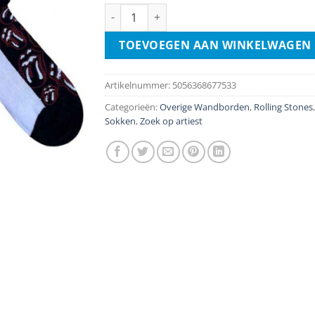
Sokken - Rolling Stones Tongue - maat 40-4
TOEVOEGEN AAN WINKELWAGEN
Artikelnummer:
5056368677533
Categorieën:
Overige Wandborden
,
Rolling Stones
,
Sokken
,
Zoek op artiest