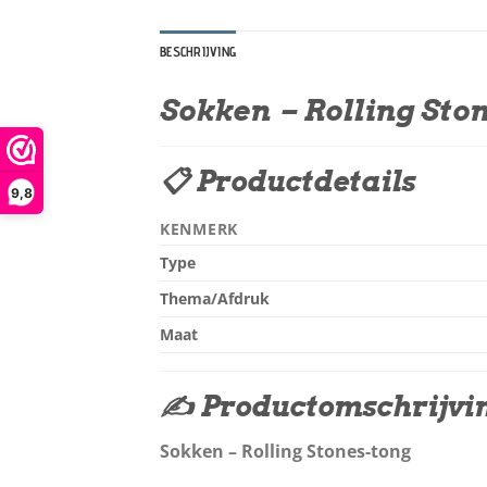
BESCHRIJVING
Sokken – Rolling Sto
📋 Productdetails
9,8
KENMERK
Type
Thema/Afdruk
Maat
✍️ Productomschrijvi
Sokken – Rolling Stones-tong