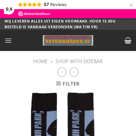
×
57
Reviews
9,8
Ga
WIJ LEVEREN ALLES UIT EIGEN VOORRAAD. VOOR 15.00U
BESTELD IS VANDAAG VERZONDEN (MA T/M VR)
naar
inhoud
HOME
»
SHOP WITH SIDEBAR
FILTER