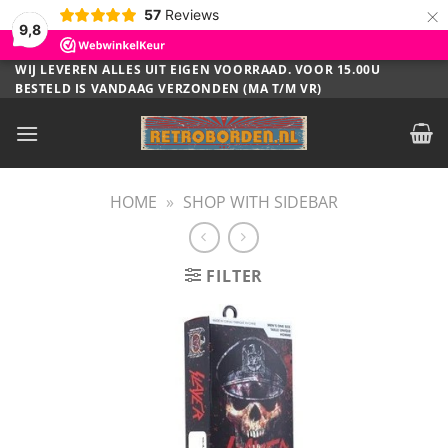
×
57
Reviews
9,8
Ga
WIJ LEVEREN ALLES UIT EIGEN VOORRAAD. VOOR 15.00U
BESTELD IS VANDAAG VERZONDEN (MA T/M VR)
naar
inhoud
HOME
»
SHOP WITH SIDEBAR
FILTER