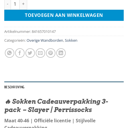
Sokken Gift Box 3-Pack - Maat 40-46 - Slayer aantal
TOEVOEGEN AAN WINKELWAGEN
Artikelnummer:
841657010147
Categorieën:
Overige Wandborden
,
Sokken
BESCHRIJVING
🔥 Sokken Cadeauverpakking 3-
pack – Slayer | Perrissocks
Maat 40-46 | Officiële licentie | Stijlvolle
Cadeauverpakking