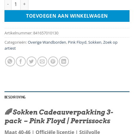
Sokken Gift Box 3-Pack - Maat 40-46 - Pink Floyd aantal
TOEVOEGEN AAN WINKELWAGEN
Artikelnummer:
841657010130
Categorieën:
Overige Wandborden
,
Pink Floyd
,
Sokken
,
Zoek op
artiest
BESCHRIJVING
🌈 Sokken Cadeauverpakking 3-
pack – Pink Floyd | Perrissocks
Maat 40-46 | Officiële licentie | Stijlvolle