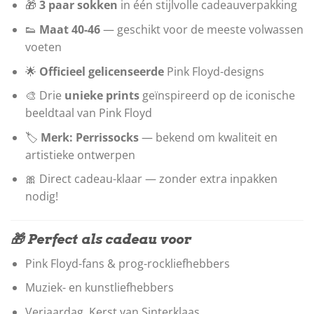
🎁
3 paar sokken
in één stijlvolle cadeauverpakking
👟
Maat 40-46
— geschikt voor de meeste volwassen
voeten
🌟
Officieel gelicenseerde
Pink Floyd-designs
🎨 Drie
unieke prints
geïnspireerd op de iconische
beeldtaal van Pink Floyd
🏷️
Merk: Perrissocks
— bekend om kwaliteit en
artistieke ontwerpen
🎀 Direct cadeau-klaar — zonder extra inpakken
nodig!
🎁 Perfect als cadeau voor
Pink Floyd-fans & prog-rockliefhebbers
Muziek- en kunstliefhebbers
Verjaardag, Kerst van Sinterklaas