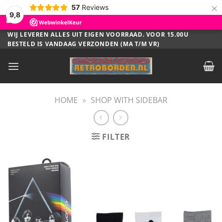
×
57
Reviews
9,8
Ga
WIJ LEVEREN ALLES UIT EIGEN VOORRAAD. VOOR 15.00U
BESTELD IS VANDAAG VERZONDEN (MA T/M VR)
naar
inhoud
HOME
»
SHOP WITH SIDEBAR
FILTER