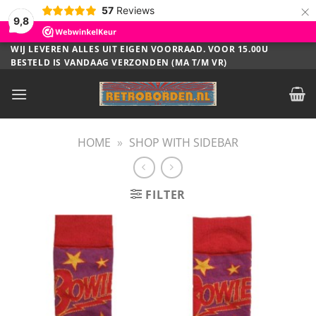
×
57
Reviews
9,8
Ga
WIJ LEVEREN ALLES UIT EIGEN VOORRAAD. VOOR 15.00U
BESTELD IS VANDAAG VERZONDEN (MA T/M VR)
naar
inhoud
HOME
»
SHOP WITH SIDEBAR
FILTER