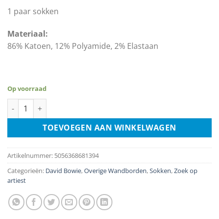
1 paar sokken
Materiaal:
86% Katoen, 12% Polyamide, 2% Elastaan
Op voorraad
Sokken – David Bowie Stars - maat 40-45 aantal
TOEVOEGEN AAN WINKELWAGEN
Artikelnummer:
5056368681394
Categorieën:
David Bowie
,
Overige Wandborden
,
Sokken
,
Zoek op
artiest