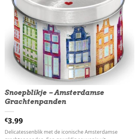
Snoepblikje – Amsterdamse
Grachtenpanden
3.99
€
Delicatessenblik met de iconische Amsterdamse