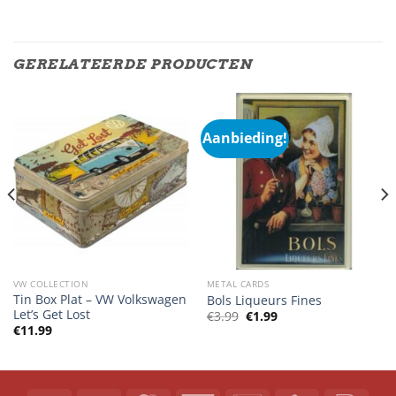
GERELATEERDE PRODUCTEN
Aanbieding!
VW COLLECTION
METAL CARDS
Tin Box Plat – VW Volkswagen
Bols Liqueurs Fines
Let’s Get Lost
Oorspronkelijke
Huidige
€
3.99
€
1.99
prijs
prijs
€
11.99
was:
is:
€3.99.
€1.99.