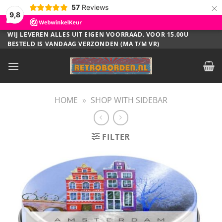
×
57
Reviews
9,8
Ga
WIJ LEVEREN ALLES UIT EIGEN VOORRAAD. VOOR 15.00U
BESTELD IS VANDAAG VERZONDEN (MA T/M VR)
naar
inhoud
HOME
»
SHOP WITH SIDEBAR
FILTER