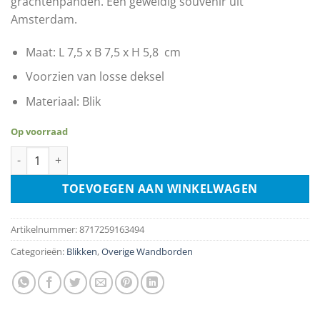
grachtenpanden. Een geweldig souvenir uit
Amsterdam.
Maat: L 7,5 x B 7,5 x H 5,8 cm
Voorzien van losse deksel
Materiaal: Blik
Op voorraad
Snoepblikje - Amsterdamse Grachtenpanden aantal
TOEVOEGEN AAN WINKELWAGEN
Artikelnummer:
8717259163494
Categorieën:
Blikken
,
Overige Wandborden