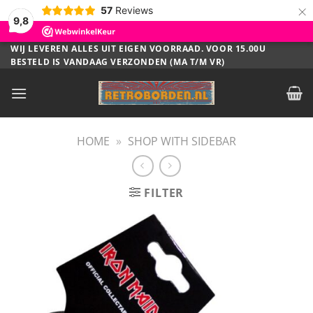
×
57
Reviews
9,8
Ga
WIJ LEVEREN ALLES UIT EIGEN VOORRAAD. VOOR 15.00U
BESTELD IS VANDAAG VERZONDEN (MA T/M VR)
naar
inhoud
HOME
»
SHOP WITH SIDEBAR
FILTER