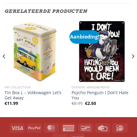
GERELATEERDE PRODUCTEN
Aanbieding!
VW COLLECTION
OVERIGE WANDBORDEN
Tin Box L – Volkswagen Let’s
Psycho Penguin I Don’t Hate
Get Away
You
Oorspronkelijke
Huidige
€
11.99
€
8.99
€
2.50
prijs
prijs
was:
is:
€8.99.
€2.50.