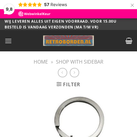
×
57
Reviews
9,8
Ga
WIJ LEVEREN ALLES UIT EIGEN VOORRAAD. VOOR 15.00U
BESTELD IS VANDAAG VERZONDEN (MA T/M VR)
naar
inhoud
HOME
»
SHOP WITH SIDEBAR
FILTER