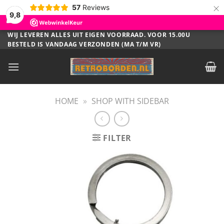
×
57
Reviews
9,8
Ga
WIJ LEVEREN ALLES UIT EIGEN VOORRAAD. VOOR 15.00U
BESTELD IS VANDAAG VERZONDEN (MA T/M VR)
naar
inhoud
HOME
»
SHOP WITH SIDEBAR
FILTER