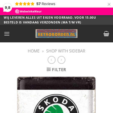
×
57
Reviews
9,8
Ga
WIJ LEVEREN ALLES UIT EIGEN VOORRAAD. VOOR 15.00U
BESTELD IS VANDAAG VERZONDEN (MA T/M VR)
naar
inhoud
HOME
»
SHOP WITH SIDEBAR
FILTER