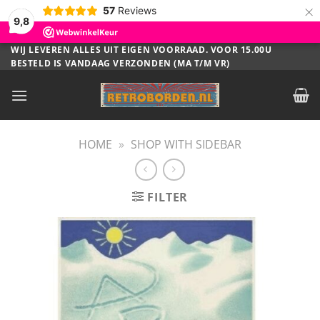
×
57
Reviews
9,8
Ga
WIJ LEVEREN ALLES UIT EIGEN VOORRAAD. VOOR 15.00U
BESTELD IS VANDAAG VERZONDEN (MA T/M VR)
naar
inhoud
HOME
»
SHOP WITH SIDEBAR
FILTER