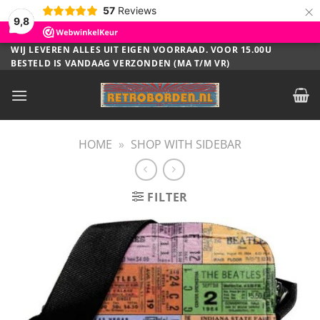
×
57
Reviews
9,8
Ga
WIJ LEVEREN ALLES UIT EIGEN VOORRAAD. VOOR 15.00U
BESTELD IS VANDAAG VERZONDEN (MA T/M VR)
naar
inhoud
HOME
»
SHOP WITH SIDEBAR
FILTER