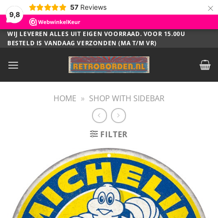
×
57
Reviews
9,8
Ga
WIJ LEVEREN ALLES UIT EIGEN VOORRAAD. VOOR 15.00U
BESTELD IS VANDAAG VERZONDEN (MA T/M VR)
naar
inhoud
HOME
»
SHOP WITH SIDEBAR
FILTER