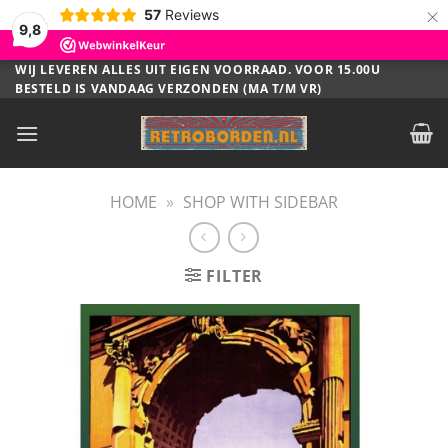
×
57
Reviews
9,8
Ga
WIJ LEVEREN ALLES UIT EIGEN VOORRAAD. VOOR 15.00U
BESTELD IS VANDAAG VERZONDEN (MA T/M VR)
naar
inhoud
HOME
»
SHOP WITH SIDEBAR
FILTER