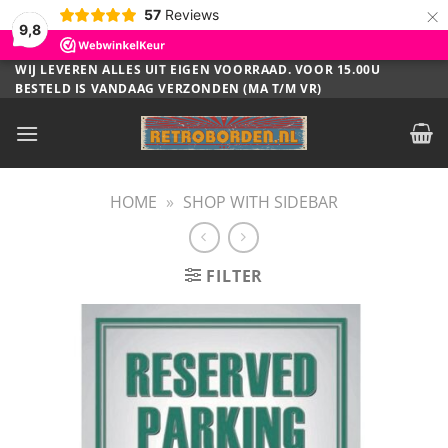
×
57
Reviews
9,8
Ga
WIJ LEVEREN ALLES UIT EIGEN VOORRAAD. VOOR 15.00U
BESTELD IS VANDAAG VERZONDEN (MA T/M VR)
naar
inhoud
HOME
»
SHOP WITH SIDEBAR
FILTER