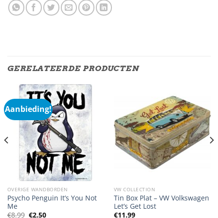
GERELATEERDE PRODUCTEN
Aanbieding!
OVERIGE WANDBORDEN
VW COLLECTION
Psycho Penguin It’s You Not
Tin Box Plat – VW Volkswagen
Me
Let’s Get Lost
Oorspronkelijke
Huidige
€
8.99
€
2.50
€
11.99