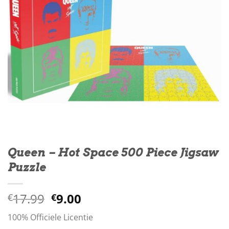
Queen – Hot Space 500 Piece Jigsaw
Puzzle
Oorspronkelijke
Huidige
17.99
9.00
€
€
prijs
prijs
100% Officiele Licentie
was:
is: