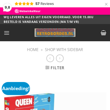
×
57
Reviews
9,8
Ga
WIJ LEVEREN ALLES UIT EIGEN VOORRAAD. VOOR 15.00U
BESTELD IS VANDAAG VERZONDEN (MA T/M VR)
naar
inhoud
HOME
»
SHOP WITH SIDEBAR
FILTER
Aanbieding!