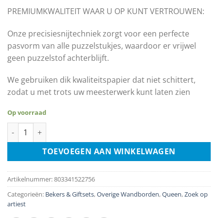
€17.99.
€9.00.
PREMIUMKWALITEIT WAAR U OP KUNT VERTROUWEN:
Onze precisiesnijtechniek zorgt voor een perfecte
pasvorm van alle puzzelstukjes, waardoor er vrijwel
geen puzzelstof achterblijft.
We gebruiken dik kwaliteitspapier dat niet schittert,
zodat u met trots uw meesterwerk kunt laten zien
Op voorraad
Queen - Hot Space 500 Piece Jigsaw Puzzle aantal
TOEVOEGEN AAN WINKELWAGEN
Artikelnummer:
803341522756
Categorieën:
Bekers & Giftsets
,
Overige Wandborden
,
Queen
,
Zoek op
artiest