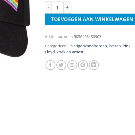
Pink Floyd Baseball Cap - Darkside Of The 
TOEVOEGEN AAN WINKELWAGEN
Artikelnummer:
5056463430903
Categorieën:
Overige Wandborden
,
Petten
,
Pink
Floyd
,
Zoek op artiest