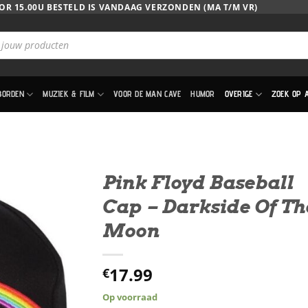
OR 15.00U BESTELD IS VANDAAG VERZONDEN (MA T/M VR)
BORDEN
MUZIEK & FILM
VOOR DE MAN CAVE
HUMOR
OVERIGE
ZOEK OP 
Pink Floyd Baseball
Cap – Darkside Of Th
Moon
17.99
€
Op voorraad