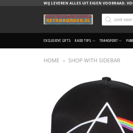
Ga
WIJ LEVEREN ALLES UIT EIGEN VOORRAAD. VO
naar
Producten
inhoud
zoeken
EXCLUSIEVE GIFTS
KADO TIPS
TRANSPORT
PUB
HOME
»
SHOP WITH SIDEBAR