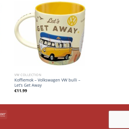
VW COLLECTION
Koffiemok – Volkswagen VW bulli –
Let’s Get Away
€
11.99