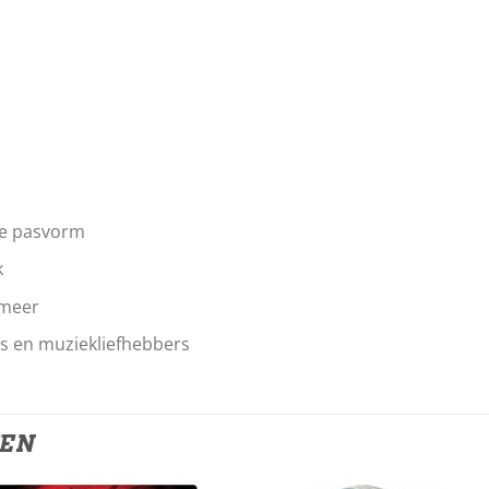
ele pasvorm
k
 meer
ns en muziekliefhebbers
TEN