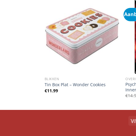
Aanb
DEN
BLIKKEN
OVER
Psych
re it was retro
Tin Box Plat – Wonder Cookies
Inne
€
11.99
€
14.