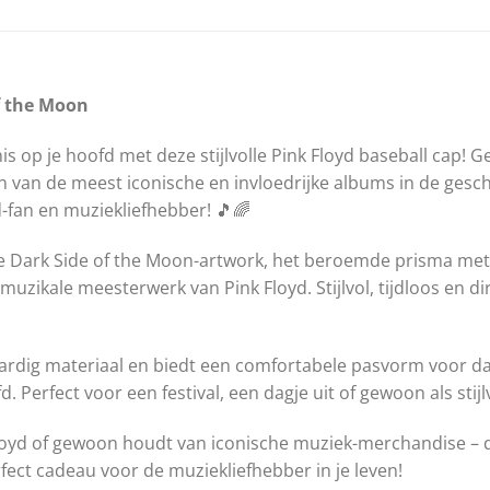
f the Moon
s op je hoofd met deze stijlvolle Pink Floyd baseball cap!
n van de meest iconische en invloedrijke albums in de gesc
-fan en muziekliefhebber! 🎵🌈
e Dark Side of the Moon-artwork, het beroemde prisma met
uzikale meesterwerk van Pink Floyd. Stijlvol, tijdloos en d
rdig materiaal en biedt een comfortabele pasvorm voor dage
d. Perfect voor een festival, een dagje uit of gewoon als stijlv
loyd of gewoon houdt van iconische muziek-merchandise – de
ect cadeau voor de muziekliefhebber in je leven!