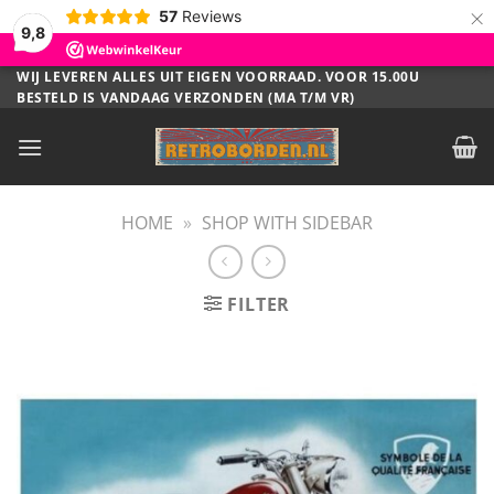
×
57
Reviews
9,8
Ga
WIJ LEVEREN ALLES UIT EIGEN VOORRAAD. VOOR 15.00U
BESTELD IS VANDAAG VERZONDEN (MA T/M VR)
naar
inhoud
HOME
»
SHOP WITH SIDEBAR
FILTER