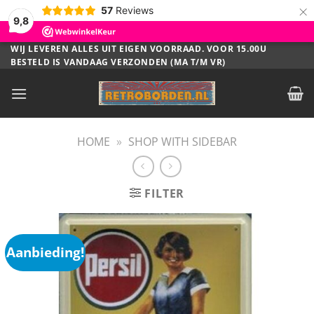
×
57
Reviews
9,8
Ga
WIJ LEVEREN ALLES UIT EIGEN VOORRAAD. VOOR 15.00U
BESTELD IS VANDAAG VERZONDEN (MA T/M VR)
naar
inhoud
HOME
»
SHOP WITH SIDEBAR
FILTER
Aanbieding!