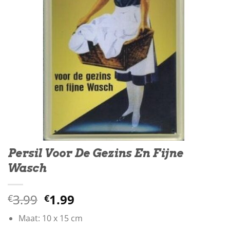
Persil Voor De Gezins En Fijne
Wasch
Oorspronkelijke
Huidige
3.99
1.99
€
€
prijs
prijs
Maat: 10 x 15 cm
was:
is: