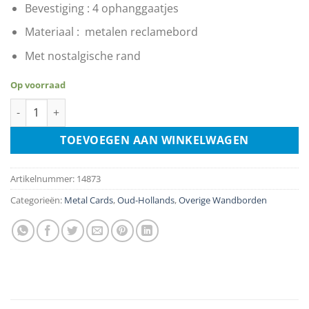
€3.99.
€1.99.
Bevestiging : 4 ophanggaatjes
Materiaal : metalen reclamebord
Met nostalgische rand
Op voorraad
Persil Voor De Gezins En Fijne Wasch aantal
TOEVOEGEN AAN WINKELWAGEN
Artikelnummer:
14873
Categorieën:
Metal Cards
,
Oud-Hollands
,
Overige Wandborden