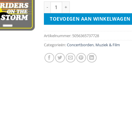
Number Plate - The Doors – Riders On The 
TOEVOEGEN AAN WINKELWAGEN
Artikelnummer:
5056365737728
Categorieën:
Concertborden
,
Muziek & Film