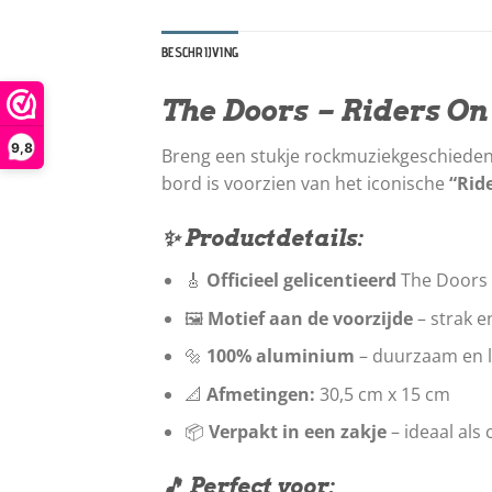
BESCHRIJVING
The Doors – Riders On
9,8
Breng een stukje rockmuziekgeschiedeni
bord is voorzien van het iconische
“Rid
✨ Productdetails:
🎸
Officieel gelicentieerd
The Doors
🖼️
Motief aan de voorzijde
– strak e
🔩
100% aluminium
– duurzaam en l
📐
Afmetingen:
30,5 cm x 15 cm
📦
Verpakt in een zakje
– ideaal als
🎵 Perfect voor: