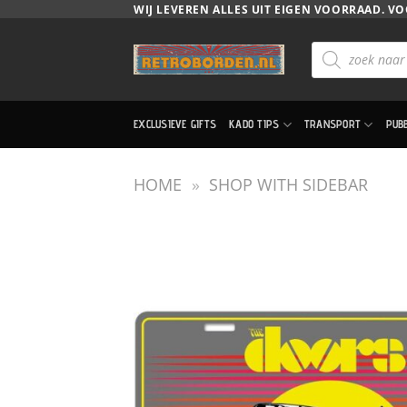
Ga
WIJ LEVEREN ALLES UIT EIGEN VOORRAAD. VO
naar
Producten
inhoud
zoeken
EXCLUSIEVE GIFTS
KADO TIPS
TRANSPORT
PUB
HOME
»
SHOP WITH SIDEBAR