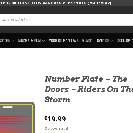
OR 15.00U BESTELD IS VANDAAG VERZONDEN (MA T/M VR)
BORDEN
MUZIEK & FILM
VOOR DE MAN CAVE
HUMOR
OVERIGE
ZOEK OP 
Number Plate – The
Doors – Riders On Th
Storm
19.99
€
Op voorraad