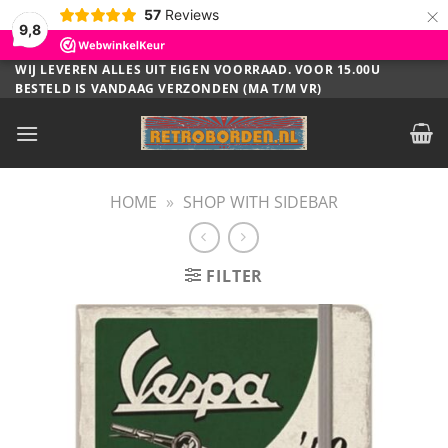
×
57
Reviews
9,8
Ga
WIJ LEVEREN ALLES UIT EIGEN VOORRAAD. VOOR 15.00U
BESTELD IS VANDAAG VERZONDEN (MA T/M VR)
naar
inhoud
HOME
»
SHOP WITH SIDEBAR
FILTER