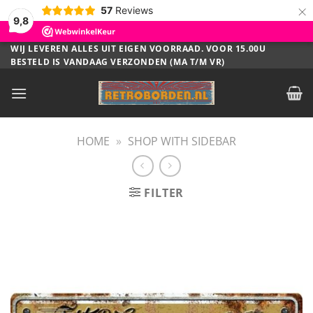
×
57
Reviews
9,8
Ga
WIJ LEVEREN ALLES UIT EIGEN VOORRAAD. VOOR 15.00U
BESTELD IS VANDAAG VERZONDEN (MA T/M VR)
naar
inhoud
HOME
»
SHOP WITH SIDEBAR
FILTER