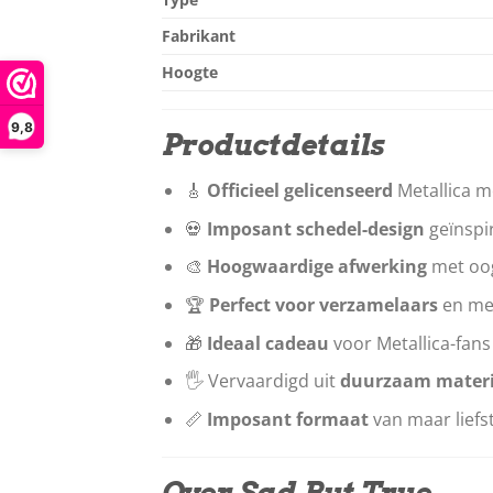
Fabrikant
Hoogte
9,8
Productdetails
🎸
Officieel gelicenseerd
Metallica m
💀
Imposant schedel-design
geïnspi
🎨
Hoogwaardige afwerking
met oog
🏆
Perfect voor verzamelaars
en me
🎁
Ideaal cadeau
voor Metallica-fans
🖐️ Vervaardigd uit
duurzaam materi
📏
Imposant formaat
van maar liefs
Over Sad But True