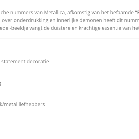
ische nummers van Metallica, afkomstig van het befaamde
“
en over onderdrukking en innerlijke demonen heeft dit num
edel-beeldje vangt de duistere en krachtige essentie van h
 statement decoratie
g
k/metal liefhebbers