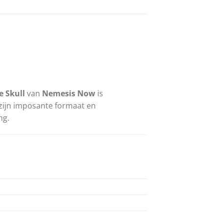
e Skull
van
Nemesis Now
is
 zijn imposante formaat en
ng.