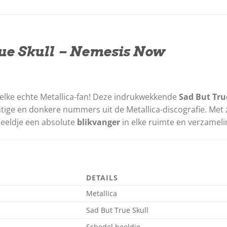
ue Skull – Nemesis Now
lke echte Metallica-fan! Deze indrukwekkende
Sad But Tru
tige en donkere nummers uit de Metallica-discografie. Met
-beeldje een absolute
blikvanger
in elke ruimte en verzameli
DETAILS
Metallica
Sad But True Skull
Schedel beeldje