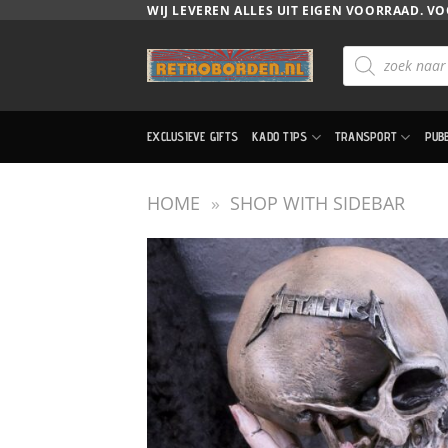
Ga
WIJ LEVEREN ALLES UIT EIGEN VOORRAAD. VO
naar
Producten
inhoud
zoeken
EXCLUSIEVE GIFTS
KADO TIPS
TRANSPORT
PUB
HOME
»
SHOP WITH SIDEBAR