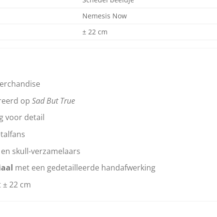
Nemesis Now
± 22 cm
erchandise
reerd op
Sad But True
 voor detail
talfans
 en skull-verzamelaars
aal
met een gedetailleerde handafwerking
t ± 22 cm