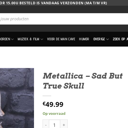
OR 15.00U BESTELD IS VANDAAG VERZONDEN (MA T/M VR)
BORDEN
MUZIEK & FILM
VOOR DE MAN CAVE
HUMOR
OVERIGE
ZOEK OP 
Metallica – Sad But
True Skull
49.99
€
Op voorraad
Metallica - Sad But True Skull aantal