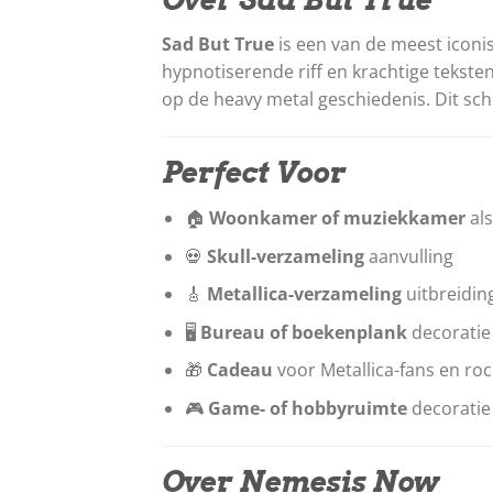
Sad But True
is een van de meest icon
hypnotiserende riff en krachtige tekst
op de heavy metal geschiedenis. Dit sch
Perfect Voor
🏠
Woonkamer of muziekkamer
als
💀
Skull-verzameling
aanvulling
🎸
Metallica-verzameling
uitbreidin
🖥️
Bureau of boekenplank
decoratie
🎁
Cadeau
voor Metallica-fans en roc
🎮
Game- of hobbyruimte
decoratie
Over Nemesis Now