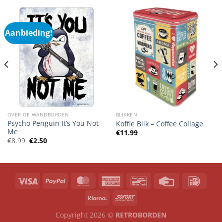
Aanbieding!
OVERIGE WANDBORDEN
BLIKKEN
Psycho Penguin It’s You Not
Koffie Blik – Coffee Collage
Me
€
11.99
Oorspronkelijke
Huidige
€
8.99
€
2.50
prijs
prijs
was:
is:
€8.99.
€2.50.
Copyright 2026 ©
RETROBORDEN