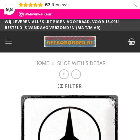
×
57
Reviews
9,8
Ga
WIJ LEVEREN ALLES UIT EIGEN VOORRAAD. VOOR 15.00U
BESTELD IS VANDAAG VERZONDEN (MA T/M VR)
naar
inhoud
HOME
»
SHOP WITH SIDEBAR
FILTER