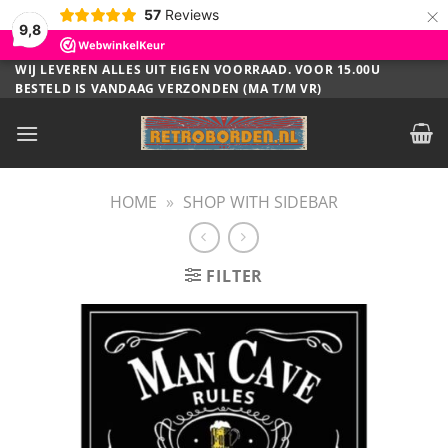
×
57
Reviews
9,8
Ga
WIJ LEVEREN ALLES UIT EIGEN VOORRAAD. VOOR 15.00U
BESTELD IS VANDAAG VERZONDEN (MA T/M VR)
naar
inhoud
HOME
»
SHOP WITH SIDEBAR
FILTER