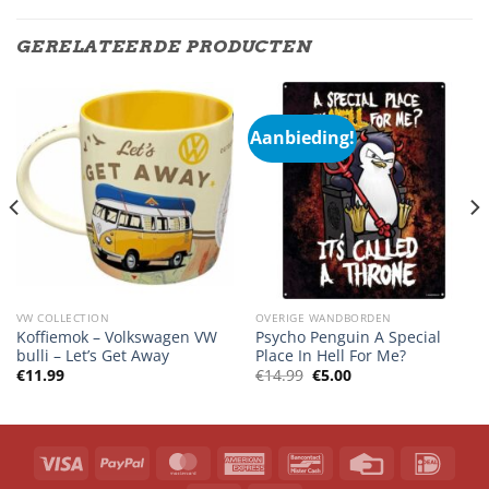
GERELATEERDE PRODUCTEN
Aanbieding!
VW COLLECTION
OVERIGE WANDBORDEN
Koffiemok – Volkswagen VW
Psycho Penguin A Special
bulli – Let’s Get Away
Place In Hell For Me?
Oorspronkelijke
Huidige
€
11.99
€
14.99
€
5.00
prijs
prijs
was:
is:
€14.99.
€5.00.