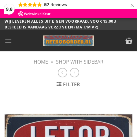
×
57
Reviews
9,8
Ga
WIJ LEVEREN ALLES UIT EIGEN VOORRAAD. VOOR 15.00U
BESTELD IS VANDAAG VERZONDEN (MA T/M VR)
naar
inhoud
HOME
»
SHOP WITH SIDEBAR
FILTER