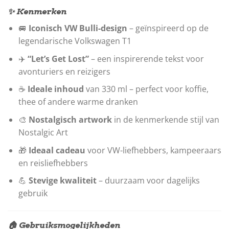
✨ Kenmerken
🚐
Iconisch VW Bulli-design
– geïnspireerd op de
legendarische Volkswagen T1
✈️
“Let’s Get Lost”
– een inspirerende tekst voor
avonturiers en reizigers
☕
Ideale inhoud
van 330 ml – perfect voor koffie,
thee of andere warme dranken
🎨
Nostalgisch artwork
in de kenmerkende stijl van
Nostalgic Art
🎁
Ideaal cadeau
voor VW-liefhebbers, kampeeraars
en reisliefhebbers
💪
Stevige kwaliteit
– duurzaam voor dagelijks
gebruik
🏠 Gebruiksmogelijkheden