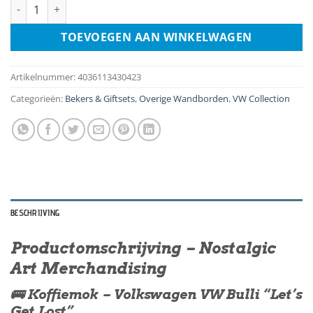
Koffiemok - Volkswagen VW Bulli Lets Get Lost aantal
TOEVOEGEN AAN WINKELWAGEN
Artikelnummer:
4036113430423
Categorieën:
Bekers & Giftsets
,
Overige Wandborden
,
VW Collection
BESCHRIJVING
Productomschrijving – Nostalgic
Art Merchandising
🚌 Koffiemok – Volkswagen VW Bulli “Let’s
Get Lost”