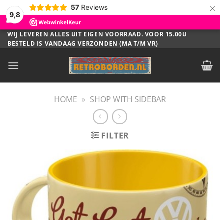
×
57
Reviews
9,8
Ga
WIJ LEVEREN ALLES UIT EIGEN VOORRAAD. VOOR 15.00U
BESTELD IS VANDAAG VERZONDEN (MA T/M VR)
naar
inhoud
HOME
»
SHOP WITH SIDEBAR
FILTER