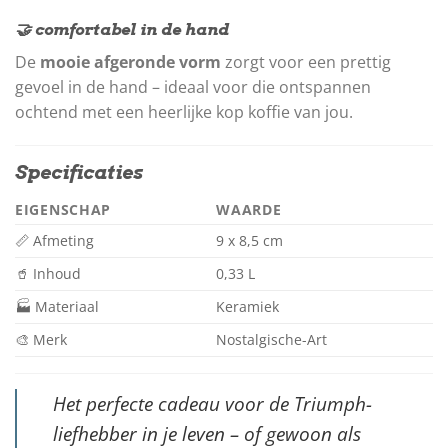
🤝 comfortabel in de hand
De
mooie afgeronde vorm
zorgt voor een prettig
gevoel in de hand – ideaal voor die ontspannen
ochtend met een heerlijke kop koffie van jou.
Specificaties
EIGENSCHAP
WAARDE
📏 Afmeting
9 x 8,5 cm
🥤 Inhoud
0,33 L
🏭 Materiaal
Keramiek
🎨 Merk
Nostalgische-Art
Het perfecte cadeau voor de Triumph-
liefhebber in je leven – of gewoon als