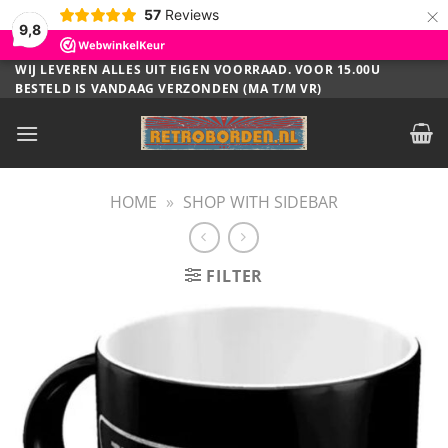
×
57
Reviews
9,8
Ga
WIJ LEVEREN ALLES UIT EIGEN VOORRAAD. VOOR 15.00U
BESTELD IS VANDAAG VERZONDEN (MA T/M VR)
naar
inhoud
HOME
»
SHOP WITH SIDEBAR
FILTER