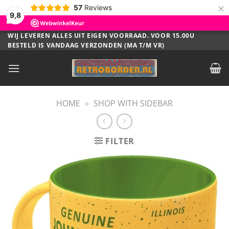
×
57
Reviews
9,8
Ga
WIJ LEVEREN ALLES UIT EIGEN VOORRAAD. VOOR 15.00U
BESTELD IS VANDAAG VERZONDEN (MA T/M VR)
naar
inhoud
HOME
»
SHOP WITH SIDEBAR
FILTER