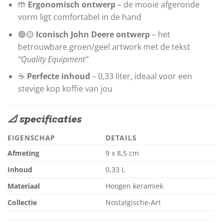
🤲
Ergonomisch ontwerp
– de mooie afgeronde
vorm ligt comfortabel in de hand
🟢🟡
Iconisch John Deere ontwerp
– het
betrouwbare groen/geel artwork met de tekst
“Quality Equipment”
☕
Perfecte inhoud
– 0,33 liter, ideaal voor een
stevige kop koffie van jou
📐 specificaties
EIGENSCHAP
DETAILS
Afmeting
9 x 8,5 cm
Inhoud
0,33 L
Materiaal
Hoogen keramiek
Collectie
Nostalgische-Art