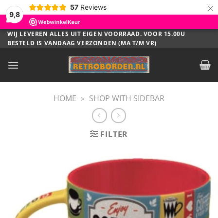
×
57
Reviews
9,8
Ga
WIJ LEVEREN ALLES UIT EIGEN VOORRAAD. VOOR 15.00U
BESTELD IS VANDAAG VERZONDEN (MA T/M VR)
naar
inhoud
HOME
»
SHOP WITH SIDEBAR
FILTER