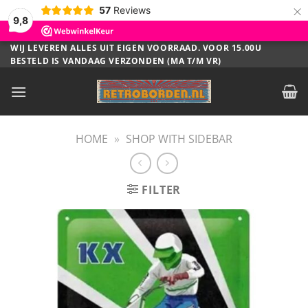
×
57
Reviews
9,8
Ga
WIJ LEVEREN ALLES UIT EIGEN VOORRAAD. VOOR 15.00U
BESTELD IS VANDAAG VERZONDEN (MA T/M VR)
naar
inhoud
HOME
»
SHOP WITH SIDEBAR
FILTER