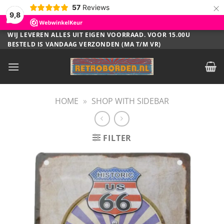
×
57
Reviews
9,8
Ga
WIJ LEVEREN ALLES UIT EIGEN VOORRAAD. VOOR 15.00U
BESTELD IS VANDAAG VERZONDEN (MA T/M VR)
naar
inhoud
HOME
»
SHOP WITH SIDEBAR
FILTER